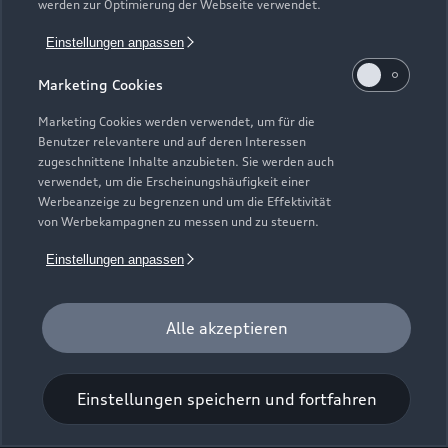
werden zur Optimierung der Webseite verwendet.
Einstellungen anpassen
Merseburger Straße 104
Marketing Cookies
06268 Querfurt
Marketing Cookies werden verwendet, um für die
034771 9040
Benutzer relevantere und auf deren Interessen
zugeschnittene Inhalte anzubieten. Sie werden auch
verwendet, um die Erscheinungshäufigkeit einer
info@jacob-autohaus.de
Werbeanzeige zu begrenzen und um die Effektivität
von Werbekampagnen zu messen und zu steuern.
Kontaktdaten herunterladen
Einstellungen anpassen
Alle akzeptieren
Öffnungszeiten
Einstellungen speichern und fortfahren
Service
Geschlossen
,
öffnet am
Donnerstag