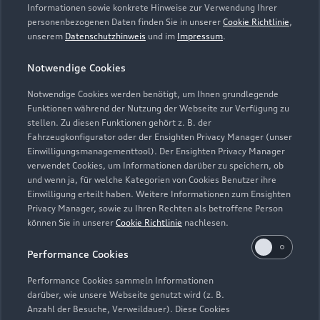
Servicetermin vereinbaren
Informationen sowie konkrete Hinweise zur Verwendung Ihrer
personenbezogenen Daten finden Sie in unserer
Cookie Richtlinie
,
unserem
Datenschutzhinweis
und im
Impressum
.
Notwendige Cookies
Autohaus Jacob Querfurt
Notwendige Cookies werden benötigt, um Ihnen grundlegende
Funktionen während der Nutzung der Webseite zur Verfügung zu
GmbH
stellen. Zu diesen Funktionen gehört z. B. der
Fahrzeugkonfigurator oder der Ensighten Privacy Manager (unser
Servicepartner
e-tron
Einwilligungsmanagementtool). Der Ensighten Privacy Manager
verwendet Cookies, um Informationen darüber zu speichern, ob
und wenn ja, für welche Kategorien von Cookies Benutzer ihre
Einwilligung erteilt haben. Weitere Informationen zum Ensighten
Privacy Manager, sowie zu Ihren Rechten als betroffene Person
können Sie in unserer
Cookie Richtlinie
nachlesen.
Performance Cookies
Performance Cookies sammeln Informationen
darüber, wie unsere Webseite genutzt wird (z. B.
Anzahl der Besuche, Verweildauer). Diese Cookies