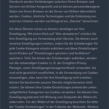
Hierdurch werden Verbindungen zwischen Ihrem Browser und
Servern von Dritten hergestellt und es können personenbezogene
Daten von Ihrem Browser an die Server von Dritten übermittelt
Wir beraten Sie gerne
werden. Cookies, ähnliche Technologien und die Einbindung von
externen Inhalten werden nachfolgend als „Dienste“ bezeichnet.
Hier finden Sie die passenden Ansprechpartnerinnen
Um diese Dienste nutzen zu können, benötigen wir Ihre
und Ansprechpartner.
Einwilligung. Mit einem Klick auf "Alle akzeptieren" erteilen Sie
Ihre Einwilligung zur Verwendung aller Dienste. Sie können auch
einzelne Einwilligungen erteilen, indem Sie die Schieberegler für
Zur Teamübersicht
jede Cookie-Kategorie einzeln anklicken und diese Einstellungen
durch Klicken auf "Einstellungen speichern und fortfahren"
speichern. Falls Sie keinen der Schieberegler anklicken, werden
nur die notwendigen Cookies (z. B. der Ensighten Privacy
Manager, unser Einwilligungsmanagementtool) verwendet. Sie
sind nicht gesetzlich verpflichtet, in die Verwendung von Cookies
einzuwilligen, aber wenn Sie Ihre Einwilligung nicht erteilen,
können Sie bestimmte unserer Dienste möglicherweise nicht
nutzen. Sie können Ihre Cookie-Einstellungen anhand der unten
Serviceberater kontaktieren
aufgeführten Kategorien von Cookies verwalten. Sie können Ihre
Einwilligung jederzeit mit Wirkung zum Zeitpunkt des Widerrufs
widerrufen. Für den Widerruf der Einwilligung beachten Sie bitte
die "Cookie-Einstellungen" in der Fußzeile der Webseite. Weitere